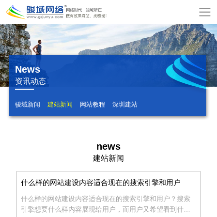
网
站
关
首
于
服
News
页
骏
务
模
资讯动态
域
项
板
增
骏域新闻
建站新闻
网站教程
深圳建站
目
建
值
公
站
服
司
网
news
建站新闻
务
动
站
在
什么样的网站建设内容适合现在的搜索引擎和用户
态
报
线
联
什么样的网站建设​内容适合现在的搜索引擎和用户？搜索
引擎想要什么样内容展现给用户，而用户又希望看到什么
价
付
系