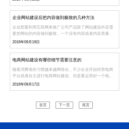
需要多少钱呢？我们都知道一般建站的难度、时间等等都
能决
企业网站建设后把内容做到极致的几种方法
企业想要利用互联网来推广公司产品除了网站建设外还需
要把网站的内容做到极致，一个没有内容或者内容质量很
差的网站是没办法吸引到用户访问的，就算有用户访问也
2018年09月19日
很难留住客户继续浏览。那深圳网站建设​公司今天教大家
如
电商网站建设有哪些细节需要注意的
随着消费者的习惯越来越网络化，不少企业开始经营电商
平台或者自主进行电商网站建设。但是要运营好一个电商
网站并不是一件易事，难就难在把电商网站的每个细节都
2018年09月17日
做到位，能够真正从用户体验出发，下面骏域小编就和大
家总结一
首页
下一页
尾页