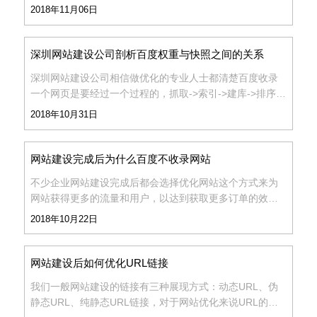
样的内容，这个都需要我们运营人员去不断研究的...
2018年11月06日
款
我
深圳网站建设公司剖析百度权重与快照之间的关系
们
深圳网站建设公司相信做优化的专业人士都清楚百度收录
一个网页是要经过一个过程的，抓取->索引->建库->排序，
而百度快照展现形式的过程其实就是页面被索引的过程，
2018年10月31日
那百度权重又与这百度快照有什么关系呢？...
网站建设完成后为什么百度不收录网站
不少企业网站建设完成后都会选择优化网站这个方式来为
网站获得更多的流量和用户，以达到获取更多订单的效
果。但也经常有不少人发现百度久久不收录网站，也无法
2018年10月22日
得到好的排名，这具体是什么原因呢？...
网站建设后如何优化URL链接
我们一般网站建设​的链接有三种展现方式：动态URL、伪
静态URL、纯静态URL链接，对于网站优化来说URL的展