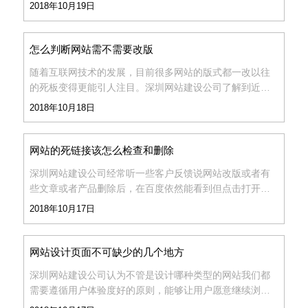
现形式也是一个很大的展现因素，那专业的优化人员一般
2018年10月19日
是如何来优化URL链接的呢？...
怎么判断网站需不需要改版
随着互联网技术的发展，目前很多网站的版式都一改以往
的死板变得更能引人注目。深圳网站建设​公司了解到近期
有很多企业都跟上步伐把以前的老站进行改版...
2018年10月18日
网站的死链接该怎么检查和删除
深圳网站建设公司经常听一些客户反馈说网站改版或者有
些文章或者产品删除后，在百度依然能看到但点击打开之
后却是个错误页面，其实这在优化的角度上是属于死链
2018年10月17日
接。一般网站如果没做很大的改动或者删除东西的话是不
会存在
网站设计页面不可缺少的几个地方
深圳网站建设公司认为不管是设计哪种类型的网站我们都
需要遵循用户体验度好的原则，能够让用户愿意继续浏览
下去的页面就算是成功的。那我们在进行网站页面布局设