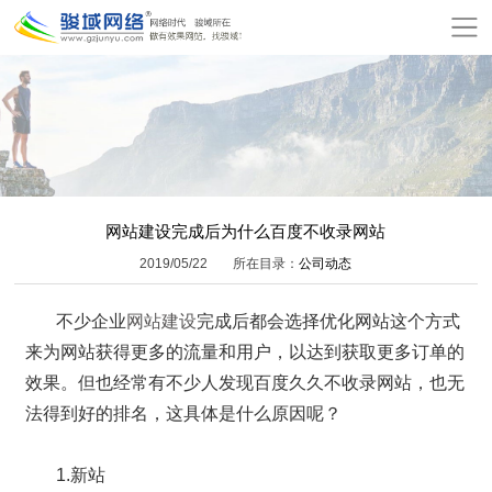
网
站
关
首
于
服
页
骏
务
模
域
项
板
增
网站建设完成后为什么百度不收录网站
2019/05/22
所在目录：
公司动态
目
建
值
公
不少企业
网站建设
完成后都会选择优化网站这个方式
站
服
司
网
来为网站获得更多的流量和用户，以达到获取更多订单的
务
动
站
在
效果。但也经常有不少人发现百度久久不收录网站，也无
法得到好的排名，这具体是什么原因呢？
态
报
线
联
1.新站
价
付
系