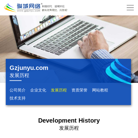
网
站
关
首
于
服
页
骏
务
模
域
项
板
增
Gzjunyu.com
发展历程
目
建
值
公
公司简介
企业文化
发展历程
资质荣誉
网站教程
站
服
司
网
技术支持
务
动
站
在
态
报
Development History
线
联
发展历程
价
付
系