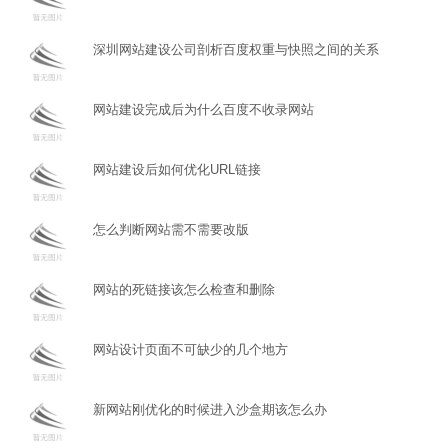
深圳网站建设公司剖析百度权重与快照之间的关系
网站建设完成后为什么百度不收录网站
网站建设后如何优化URL链接
怎么判断网站需不需要改版
网站的死链接该怎么检查和删除
网站设计页面不可缺少的几个地方
新网站刚优化的时候进入沙盒期该怎么办