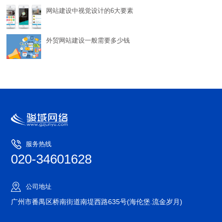
网站建设中视觉设计的6大要素
外贸网站建设一般需要多少钱
服务热线
020-34601628
公司地址
广州市番禺区桥南街道南堤西路635号(海伦堡.流金岁月)