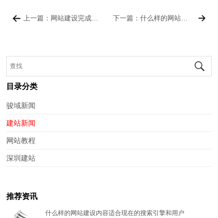
上一篇：网站建设完成后为什么百度不收录网站
下一篇：什么样的网站建设内容适合现在的搜索引擎和用户
目录分类
骏域新闻
建站新闻
网站教程
深圳建站
推荐资讯
什么样的网站建设内容适合现在的搜索引擎和用户