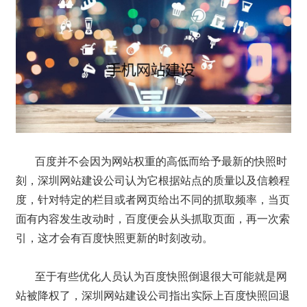
款
我
们
百度并不会因为网站权重的高低而给予最新的快照时
刻，深圳网站建设公司认为它根据站点的质量以及信赖程
度，针对特定的栏目或者网页给出不同的抓取频率，当页
面有内容发生改动时，百度便会从头抓取页面，再一次索
引，这才会有百度快照更新的时刻改动。
至于有些优化人员认为百度快照倒退很大可能就是网
站被降权了，深圳网站建设公司指出实际上百度快照回退