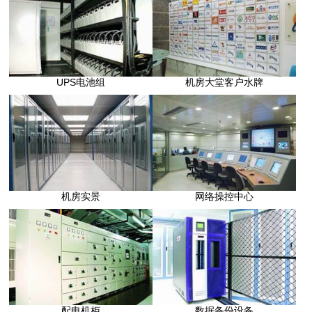
款
我
们
UPS电池组
机房大堂客户水牌
机房实景
网络操控中心
配电机柜
数据备份设备