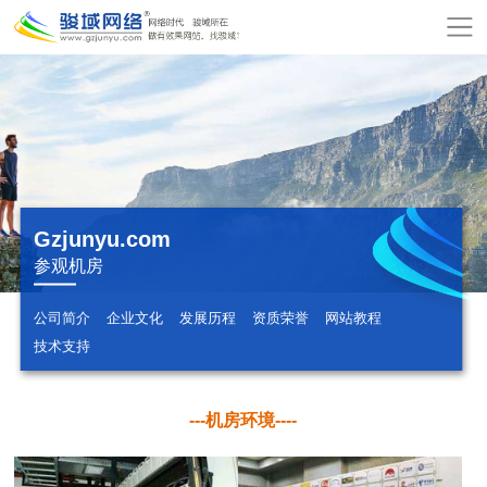
网
站
关
首
于
服
页
骏
务
模
域
项
板
增
Gzjunyu.com
参观机房
目
建
值
公
公司简介
企业文化
发展历程
资质荣誉
网站教程
站
服
司
网
技术支持
务
动
站
在
---
机房环境----
态
报
线
联
价
付
系