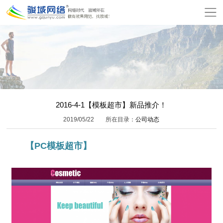
网
站
关
首
于
服
页
骏
务
模
域
项
板
增
2016-4-1【模板超市】新品推介！
2019/05/22
所在目录：
公司动态
目
建
值
公
【PC模板超市】
站
服
司
网
务
动
站
在
态
报
线
联
价
付
系