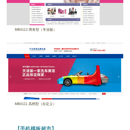
款
我
们
MB4112 商务型（专业版）
MB4111 高档型（自定义）
【手机模板超市】