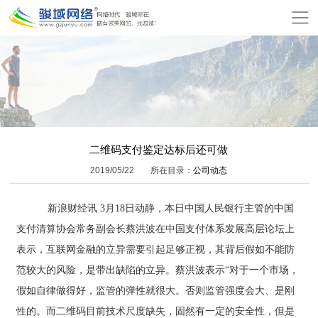
网
站
关
首
于
服
页
骏
务
模
域
项
板
增
二维码支付鉴定达标后还可做
2019/05/22
所在目录：
公司动态
目
建
值
公
新浪财经讯 3月18日动静，本日中国人民银行主管的中国
站
服
司
网
支付清算协会常务副会长蔡洪波在中国支付体系发展高层论坛上
务
动
站
在
表示，互联网金融的立异需要引起足够正视，其背后假如不能防
范较大的风险，是带出缺陷的立异。蔡洪波表示“对于一个市场，
态
报
线
联
假如自律做得好，监管的弹性就很大。否则监管强度会大、是刚
价
付
系
性的。而二维码目前技术尺度缺失，固然有一定的安全性，但是