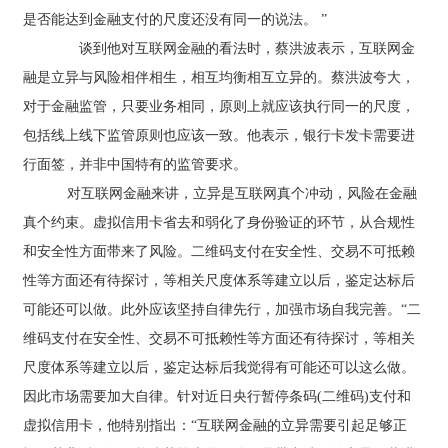
是否能达到金融支付的尺度还没有同一的说法。 ”
款
我
谈到他对互联网金融的看法时，蔡洪波表示，互联网金
们
融是立异与风险相伴相生，相互均衡相互立异的。蔡洪波夸大，
对于金融监管，只要业务相同，原则上就应该执行同一的尺度，
包括线上线下监管原则也应该一致。他表示，银行卡发卡需要进
行面签，并非中国特有的监管要求。
对互联网金融来讲，立异是互联网真个冲动，风险在金融
真个约束。虚拟信用卡省去和弱化了身份验证的环节，从合规性
和安全性方面带来了风险。二维码支付在安全性、交易不可抵赖
性等方面还有待探讨，等相关尺度体系等建立以后，鉴定达标后
可能还可以做。此外应该坚持自律先行，加强市场自我完善。“二
维码支付在安全性、交易不可抵赖性等方面还有待探讨，等相关
尺度体系等建立以后，鉴定达标后我觉得有可能还可以这么做。
因此市场需要加大自律。针对近日央行暂停条码(二维码)支付和
虚拟信用卡，他特别指出：“互联网金融的立异需要引起足够正