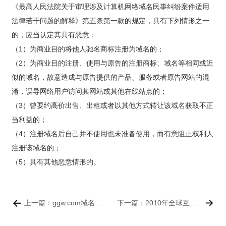
《最高人民法院关于审理涉及计算机网络域名民事纠纷案件适用
款
我
法律若干问题的解释》第五条第一款的规定，具有下列情形之一
的，应当认定其具有恶意：
们
（1）为商业目的将他人驰名商标注册为域名的；
（2）为商业目的注册、使用与原告的注册商标、域名等相同或近
似的域名，故意造成与原告提供的产品、服务或者原告网站的混
淆，误导网络用户访问其网站或其他在线站点的；
（3）曾要约高价出售、出租或者以其他方式转让该域名获取不正
当利益的；
（4）注册域名后自己并不使用也未准备使用，而有意阻止权利人
注册该域名的；
（5）具有其他恶意情形的。
上一篇：ggw.com域名和ggw.com.cn域名是否构成侵权？
下一篇：2010年全球互联网人数将突破20亿