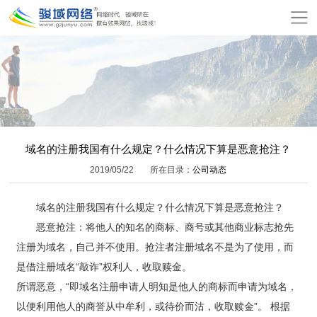
网
站
关
首
于
服
页
骏
务
模
域
项
板
增
域名的注册我国有什么规定？什么情况下算是恶意抢注？
2019/05/22
所在目录：
公司动态
目
建
值
公
域名的注册我国有什么规定？什么情况下算是恶意抢注？
站
服
司
网
恶意抢注：将他人的知名的商标、商号或其他商业标志抢先
务
动
站
在
注册为域名，自己并不使用。抢注者注册域名不是为了使用，而
是借注册域名“敲诈”权利人，收取赎金。
态
报
线
联
所谓恶意，“即域名注册申请人明知是他人的商标而申请为域名，
价
以便利用他人的商誉从中牟利，或待价而沽，收取赎金”。 根据
付
系