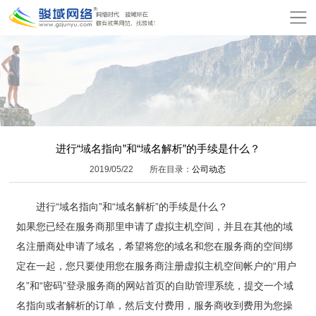
网
站
关
首
于
服
页
骏
务
模
域
项
板
增
进行“域名指向”和“域名解析”的手续是什么？
2019/05/22
所在目录：
公司动态
目
建
值
公
进行“域名指向”和“域名解析”的手续是什么？
站
服
司
网
如果您已经在服务商那里申请了虚拟主机空间，并且在其他的域
务
动
站
在
名注册商处申请了域名，希望将您的域名和您在服务商的空间绑
定在一起，您只要使用您在服务商注册虚拟主机空间帐户的“用户
态
报
线
联
名”和“密码”登录服务商的网站首页的自助管理系统，提交一个域
价
名指向或者解析的订单，然后支付费用，服务商收到费用为您操
付
系