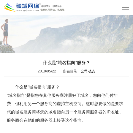
网
站
关
首
于
服
页
骏
务
模
域
项
板
增
什么是“域名指向”服务？
2019/05/22
所在目录：
公司动态
目
建
值
公
什么是“域名指向”服务？
站
服
司
网
“域名指向”是指您在其他服务商注册好了域名，您向他们付年
务
动
站
在
费，但利用另一个服务商的虚拟主机空间。这时您要做的是要求
您的域名服务商将您的域名指向另一个服务商服务器的IP地址，
态
报
线
联
服务商会在他们的服务器上接受这个指向。
价
付
系