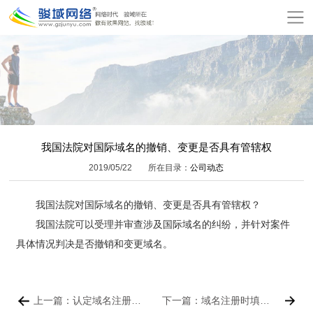
网
站
关
首
于
服
页
骏
务
模
域
项
板
增
我国法院对国际域名的撤销、变更是否具有管辖权
2019/05/22
所在目录：
公司动态
目
建
值
公
我国法院对国际域名的撤销、变更是否具有管辖权？
站
服
司
网
我国法院可以受理并审查涉及国际域名的纠纷，并针对案件
务
动
站
在
具体情况判决是否撤销和变更域名。
态
报
线
联
上一篇：认定域名注册、使用等行为构成侵权或不正当竞争的四个必备要件
下一篇：域名注册时填写的电话、传真、地址、邮编等注册信息可以更改吗？
价
付
系