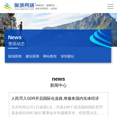
网
站
关
首
于
服
News
页
骏
务
模
资讯动态
域
项
板
增
骏域新闻
建站新闻
网站教程
深圳建站
目
建
值
公
站
服
司
网
news
新闻中心
务
动
站
在
人民币入SDR开启国际化道路,将服务国内实体经济
态
报
线
联
北京时间12月1日凌晨1点，代表188个成员国的国际货币
基金组织(IMF)执行董事会在华盛顿宣布，经投票决定，人
价
付
系