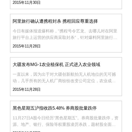
139.36万人次，近百万考生加入“考碗大战”。11月29日9
2015年11月30日
点，2016年度国考正式开考。 记者王锋 摄 29日
阿里旅行确认遭携程封杀 携程回应尊重选择
今日有媒体报道爆料称，“携程号令艺龙、去哪儿对在阿里
旅行平台上运营的供应商采取封杀”，针对爆料阿里旅行回
应该情况为真。同时，阿里旅行称，目前并不能确认这一
2015年11月28日
行为，是携程官方出台的整体决策，还是其酒店事业部门
的政策，抑
大疆发布MG-1农业植保机 正式进入农业领域
一直以来，因为出于对大疆创新航拍无人机地位的无可撼
动，几乎所有的无人机厂商纷纷改变公司定位，农业成为
首选。如今，这个领域也不那么安全了，因为大疆终于还
2015年11月28日
是来了。 刚刚，大疆创新宣布推出一款智能农业喷洒防治
无人机
黑色星期五沪指收跌5.48% 券商股批量跌停
11月27日A股今日经历“黑色星期五”。券商股批量跌停，资
源、地产、银行、保险等权重股凌厉杀跌，题材股全面熄
火。创业板大跌逾6%，连续失守2800点、2700点关口。