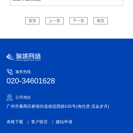
设施用地将达到0.25平方米，力争在2020年实现社区养老
设施的全覆盖
首页
上一页
下一页
尾页
服务热线
020-34601628
公司地址
广州市番禺区桥南街道南堤西路635号(海伦堡.流金岁月)
表格下载
|
客户留言
|
建站申请