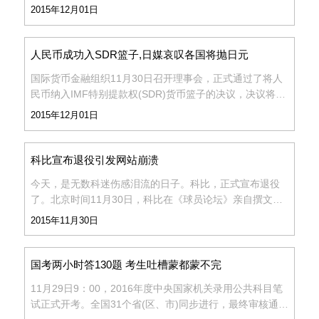
民币满足了可广泛使用的标准，IMF将人民币纳入特别提款
2015年12月01日
权(SDR)的货币篮子。这一决定将从明年10月1日起生效。
款
我
这也是
人民币成功入SDR篮子,日媒哀叹各国将抛日元
们
国际货币金融组织11月30日召开理事会，正式通过了将人
民币纳入IMF特别提款权(SDR)货币篮子的决议，决议将于
2016年10月1日生效。这为人民币国际化扫清剩余障
2015年12月01日
碍。 IMF称，人民币在SDR的权重为10.92%，美元在SDR
的权重为41
科比宣布退役引发网站崩溃
今天，是无数科迷伤感泪流的日子。科比，正式宣布退役
了。北京时间11月30日，科比在《球员论坛》亲自撰文，
发表声明，宣布本赛季后正式退役：“本赛季将会是我的最
2015年11月30日
后一个赛季。”就是这一行字，引起了极大的轰动。科比发
布声明不久
国考两小时答130题 考生吐槽蒙都蒙不完
11月29日9：00，2016年度中央国家机关录用公共科目笔
试正式开考。全国31个省(区、市)同步进行，最终审核通过