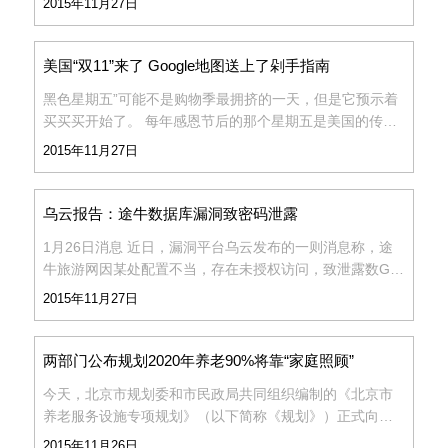
2015年11月27日
盘面一片环保色，两市逾300股跌停，成交额11428亿元。
本周沪指
美国“双11”来了 Google地图送上了剁手指南
黑色星期五”可能不是购物季最拥挤的一天，但是它预示着
买买买开始了。 每年感恩节后的那个星期五是美国的传统
购物日，也就是“黑色星期五”，这一天预示着购物季的开
2015年11月27日
始，人们会冲进店铺，抢购打折的商品，甚至早早带上帐
篷
乌云报告：途牛数据库漏洞致密码泄露
1月26日消息 近日，漏洞平台乌云发布的一则消息称，途
牛旅游网因某处配置不当，存在未授权访问，致泄露数G源
码和数G数据。 乌云称，途牛的两台服务器58.68.255.59
2015年11月27日
和58.68.232.215存在rsync漏洞，这两台服务器泄漏的信
两部门公布规划2020年养老90%将靠“家庭照顾”
今天，北京市规划委和市民政局共同组织编制的《北京市
养老服务设施专项规划》（以下简称《规划》）正式向社
会公布。《规划》明确提出：至2020年，北京市人均养老
2015年11月26日