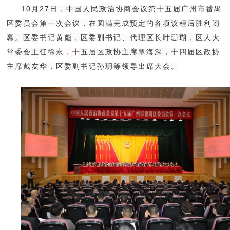
10月27日，中国人民政治协商会议第十五届广州市番禺
款
我
区委员会第一次会议，在圆满完成预定的各项议程后胜利闭
幕。区委书记黄彪，区委副书记、代理区长叶珊瑚，区人大
们
常委会主任徐永，十五届区政协主席覃海深，十四届区政协
主席戴友华，区委副书记孙玥等领导出席大会。