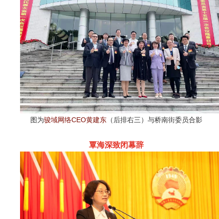
图为
骏域网络CEO黄建东
（后排右三）与桥南街委员合影
覃海深致闭幕辞