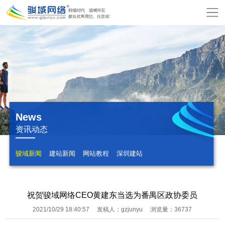
网
站
关
首
于
服
页
骏
务
模
域
项
板
增
News
目
建
值
公
资讯动态
站
服
司
网
骏域新闻
建站新闻
网站教程
深圳建站
务
动
站
在
态
报
祝贺骏域网络CEO黄建东当选为番禺区政协委员
线
联
2021/10/29 18:40:57
发稿人：gzjunyu
浏览量：36737
价
付
系